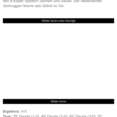
den A-Kader-Spielern Sanneh und Dauda. Der Niederländer
Verbruggen feierte sein Debüt im Tor.
Weiter lesen unter Anzeige
Weiter lesen
Ergebnis:
4-0
Tore:
39' Dauda (1-0), 49' Dauda (2-0), 65' Dauda (3-0), 92'