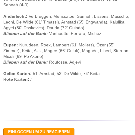
Sanneh (4-0)
Anderlecht:
Verbruggen, Mehssatou, Sanneh, Lissens, Masscho,
Leoni, De Wilde (61' Timassi), Arnstad (65' Engwanda), Kalulika,
Agyei (80' Daskevics), Dauda (72' Guindo)
Blieben auf der Bank:
Vanhoutte, Ferrara, Michez
Eupen:
Nurudeen, Roex, Lambert (61' Mollers), Özer (55'
Zimmer), Keita, Aziz, Magee (66' Guluk), Magnée, Libert, Sternon,
Miceli (69' Pe Akono)
Blieben auf der Bank:
Roufosse, Adjevi
Gelbe Karten:
51' Arnstad, 53' De Wilde, 74' Keita
Rote Karten:
/