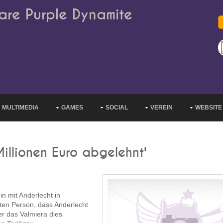
are Purple Dynamite
MULTIMEDIA
GAMES
SOCIAL
VEREIN
WEBSITE
illionen Euro abgelehnt'
in mit Anderlecht in
ten Person, dass Anderlecht
er das Valmiera dies