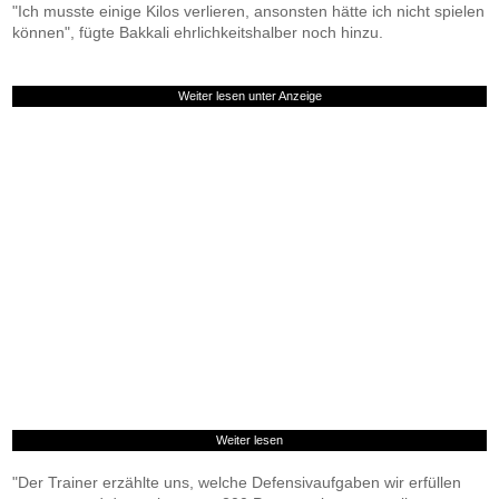
"Ich musste einige Kilos verlieren, ansonsten hätte ich nicht spielen
können", fügte Bakkali ehrlichkeitshalber noch hinzu.
Weiter lesen unter Anzeige
Weiter lesen
"Der Trainer erzählte uns, welche Defensivaufgaben wir erfüllen