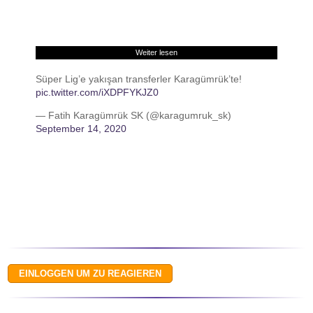
Weiter lesen
Süper Lig’e yakışan transferler Karagümrük’te!
pic.twitter.com/iXDPFYKJZ0
— Fatih Karagümrük SK (@karagumruk_sk)
September 14, 2020