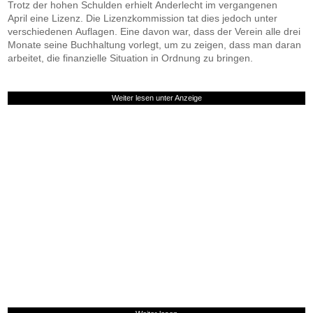
Trotz der hohen Schulden erhielt Anderlecht im vergangenen
April eine Lizenz. Die Lizenzkommission tat dies jedoch unter
verschiedenen Auflagen. Eine davon war, dass der Verein alle drei
Monate seine Buchhaltung vorlegt, um zu zeigen, dass man daran
arbeitet, die finanzielle Situation in Ordnung zu bringen.
Weiter lesen unter Anzeige