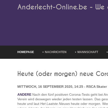
Anderlecht-Online.be - We 
HOMEPAGE
NACHRICHTEN
MANNSCHAFT
Heute (oder morgen) neue Cor
MITTWOCH, 16 SEPTEMBER 2020, 14:25 - RSCA Skater
ANDERE
Nach den fünf positiven Corona-Tests geht bei An
Verein wird deswegen wieder jeden testen lassen. Das gesc
heute und laut
Het Laatste Nieuws
heute oder morgen. Wenn