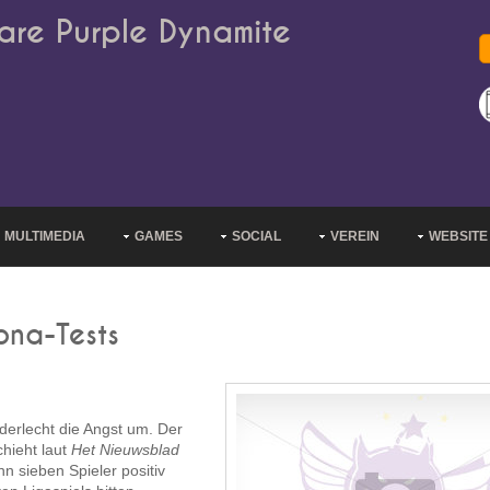
are Purple Dynamite
MULTIMEDIA
GAMES
SOCIAL
VEREIN
WEBSITE
ona-Tests
derlecht die Angst um. Der
hieht laut
Het Nieuwsblad
 sieben Spieler positiv