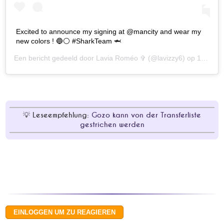
Excited to announce my signing at @mancity and wear my
new colors ! 🔵⚪️ #SharkTeam 🦈
Een bericht gedeeld door
Lavia Roméo ✞
(@lavizzy6) op
18 Sep 2020 om 11:00 (PDT)
Leseempfehlung:
Gozo kann von der Transferliste
gestrichen werden