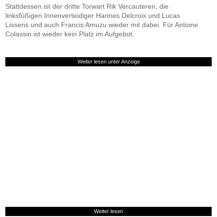
Stattdessen ist der dritte Torwart Rik Vercauteren, die
linksfüßigen Innenverteidiger Hannes Delcroix und Lucas
Lissens und auch Francis Amuzu wieder mit dabei. Für Antoine
Colassin ist wieder kein Platz im Aufgebot.
Weiter lesen unter Anzeige
Weiter lesen