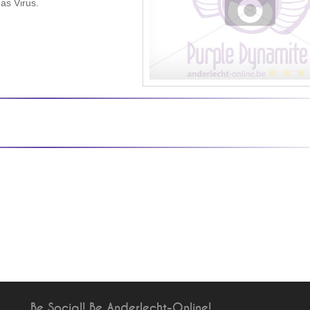
as Virus.
Be Social! Be Anderlecht-Online!