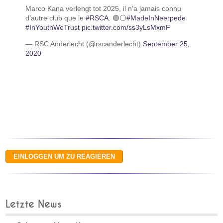
Marco Kana verlengt tot 2025, il n’a jamais connu
d’autre club que le
#RSCA
. 🟣⚪️
#MadeInNeerpede
#InYouthWeTrust
pic.twitter.com/ss3yLsMxmF
— RSC Anderlecht (@rscanderlecht)
September 25,
2020
Letzte News