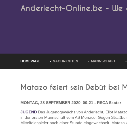
Anderlecht-Online.be - We 
HOMEPAGE
NACHRICHTEN
MANNSCHAFT
Matazo feiert sein Debüt bei
MONTAG, 28 SEPTEMBER 2020, 00:21 - RSCA Skater
JUGEND
Das Jugendgewächs von Anderlecht, Eliot Matazo
in der ersten Mannschaft vom AS Monaco. Gegen Straßbur
Mittelfeldspieler nach einer Stunde eingewechselt. Matazo 