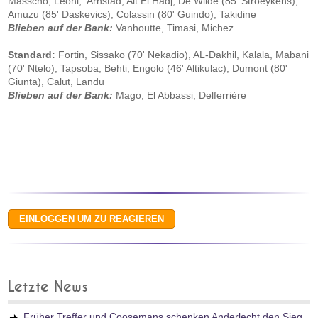
Masscho, Leoni, Arnstad, Ait El Hadj, De Wilde (85' Stroeykens),
Amuzu (85' Daskevics), Colassin (80' Guindo), Takidine
Blieben auf der Bank:
Vanhoutte, Timasi, Michez
Standard:
Fortin, Sissako (70' Nekadio), AL-Dakhil, Kalala, Mabani
(70' Ntelo), Tapsoba, Behti, Engolo (46' Altikulac), Dumont (80'
Giunta), Calut, Landu
Blieben auf der Bank:
Mago, El Abbassi, Delferrière
Letzte News
Früher Treffer und Coosemans schenken Anderlecht den Sieg