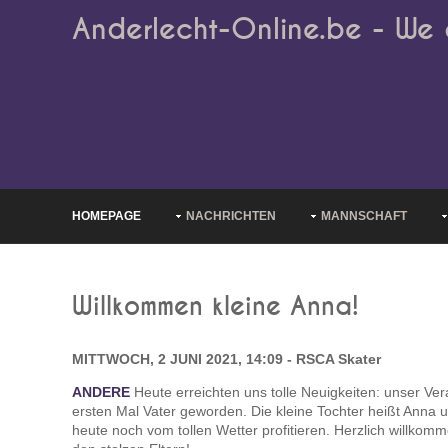
Anderlecht-Online.be - We 
HOMEPAGE
NACHRICHTEN
MANNSCHAFT
Willkommen kleine Anna!
MITTWOCH, 2 JUNI 2021, 14:09 - RSCA Skater
ANDERE
Heute erreichten uns tolle Neuigkeiten: unser Ver
ersten Mal Vater geworden. Die kleine Tochter heißt Anna u
heute noch vom tollen Wetter profitieren. Herzlich willk