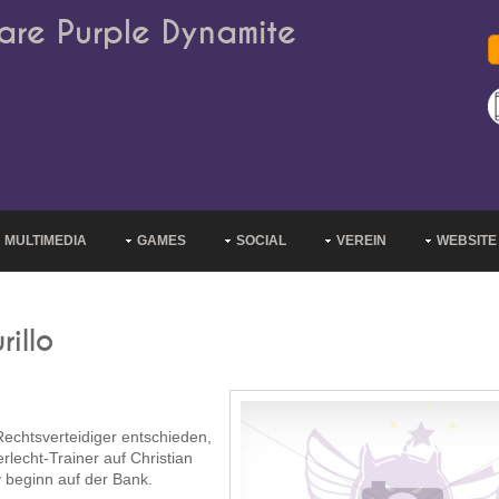
are Purple Dynamite
MULTIMEDIA
GAMES
SOCIAL
VEREIN
WEBSITE
rillo
Rechtsverteidiger entschieden,
rlecht-Trainer auf Christian
 beginn auf der Bank.