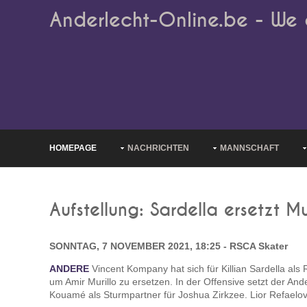
Anderlecht-Online.be - We 
HOMEPAGE
NACHRICHTEN
MANNSCHAFT
Aufstellung: Sardella ersetzt Mu
SONNTAG, 7 NOVEMBER 2021, 18:25 - RSCA Skater
ANDERE
Vincent Kompany hat sich für Killian Sardella als 
um Amir Murillo zu ersetzen. In der Offensive setzt der Ande
Kouamé als Sturmpartner für Joshua Zirkzee. Lior Refaelov