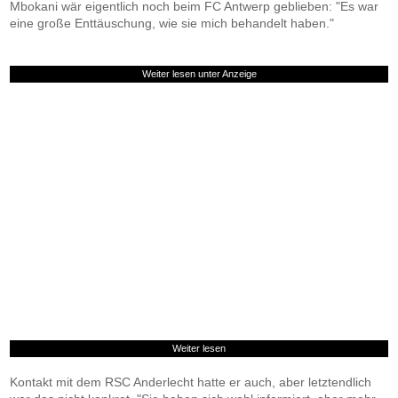
Mbokani wär eigentlich noch beim FC Antwerp geblieben: "Es war
eine große Enttäuschung, wie sie mich behandelt haben."
Weiter lesen unter Anzeige
Weiter lesen
Kontakt mit dem RSC Anderlecht hatte er auch, aber letztendlich