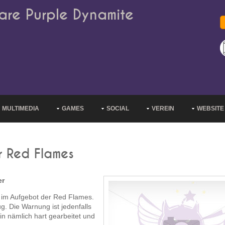
are Purple Dynamite
MULTIMEDIA
GAMES
SOCIAL
VEREIN
WEBSITE
r Red Flames
er
t im Aufgebot der Red Flames.
ug. Die Warnung ist jedenfalls
in nämlich hart gearbeitet und