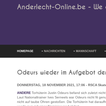
Anderlecht-Online.be - We 
HOMEPAGE
NACHRICHTEN
MANNSCHAFT
Odeurs wieder im Aufgebot de
DONNERSTAG, 18 NOVEMBER 2021, 17:06 - RSCA Skat
ANDERE
Torhüterin Justin Odeurs befand sich zuletzt nich
Laut Nationaltrainer Ives Serneels war Odeurs nicht fit gen
nicht auf taube Ohren gestoßen. Die Torhüterin hat daraufh