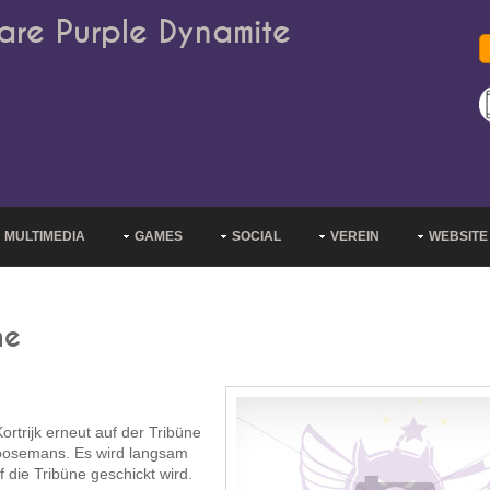
are Purple Dynamite
MULTIMEDIA
GAMES
SOCIAL
VEREIN
WEBSITE
ne
trijk erneut auf der Tribüne
Coosemans. Es wird langsam
 die Tribüne geschickt wird.