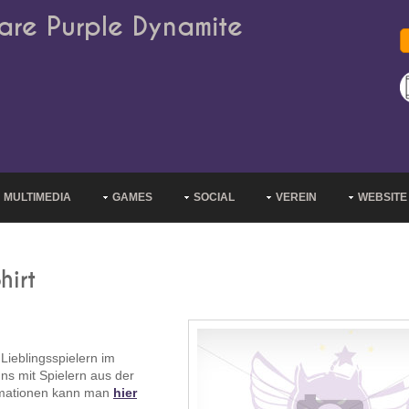
are Purple Dynamite
MULTIMEDIA
GAMES
SOCIAL
VEREIN
WEBSITE
hirt
Lieblingsspielern im
ns mit Spielern aus der
rmationen kann man
hier