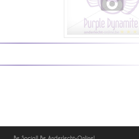
Be Social! Be Anderlecht-Online!