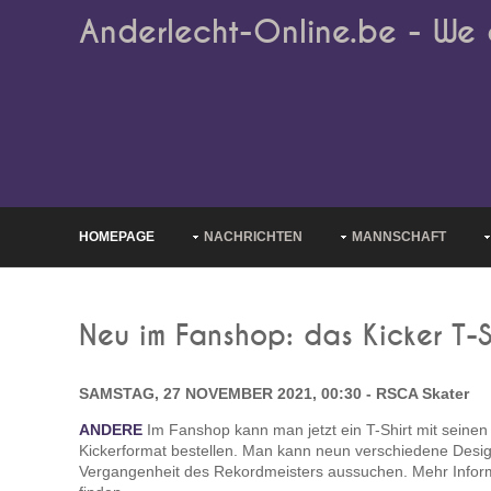
Anderlecht-Online.be - We 
HOMEPAGE
NACHRICHTEN
MANNSCHAFT
Neu im Fanshop: das Kicker T-S
SAMSTAG, 27 NOVEMBER 2021, 00:30 - RSCA Skater
ANDERE
Im Fanshop kann man jetzt ein T-Shirt mit seinen 
Kickerformat bestellen. Man kann neun verschiedene Desig
Vergangenheit des Rekordmeisters aussuchen. Mehr Info