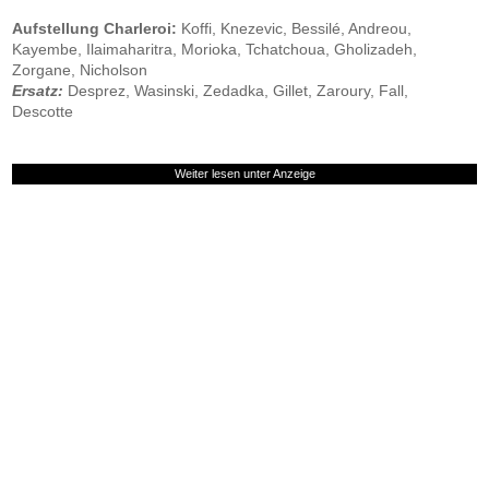
Aufstellung Charleroi:
Koffi, Knezevic, Bessilé, Andreou,
Kayembe, Ilaimaharitra, Morioka, Tchatchoua, Gholizadeh,
Zorgane, Nicholson
Ersatz:
Desprez, Wasinski, Zedadka, Gillet, Zaroury, Fall,
Descotte
Weiter lesen unter Anzeige