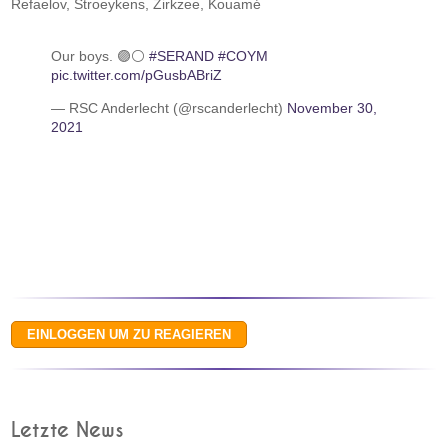
Refaelov, Stroeykens, Zirkzee, Kouamé
Our boys. 🟣⚪
#SERAND
#COYM
pic.twitter.com/pGusbABriZ
— RSC Anderlecht (@rscanderlecht)
November 30,
2021
Letzte News