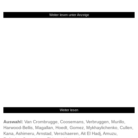
Weiter lesen unter Anzeige
Weiter lesen
Auswahl:
Van Crombrugge, Coosemans, Verbruggen, Murillo,
Harwood-Bellis, Magallan, Hoedt, Gomez, Mykhaylichenko, Cullen,
Kana, Ashimeru, Arnstad, Verschaeren, Ait El Hadj, Amuzu,