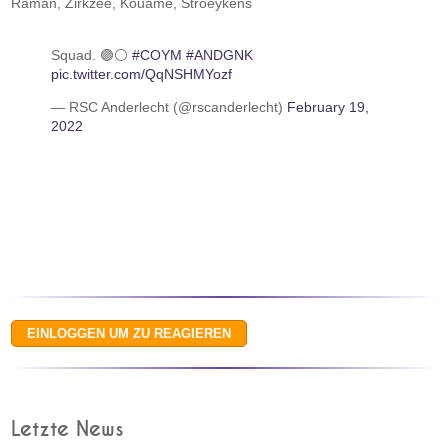
Raman, Zirkzee, Kouamé, Stroeykens
Squad. 🟣⚪
#COYM
#ANDGNK
pic.twitter.com/QqNSHMYozf
— RSC Anderlecht (@rscanderlecht)
February 19,
2022
Letzte News