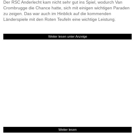
Der RSC Anderlecht kam nicht sehr gut ins Spiel, wodurch Van
Crombrugge die Chance hatte, sich mit einigen wichtigen Paraden
zu zeigen. Das war auch im Hinblick auf die kommenden
Länderspiele mit den Roten Teufeln eine wichtige Leistung.
Weiter lesen unter Anzeige
Weiter lesen