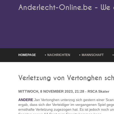
Anderlecht-Online.be - We 
HOMEPAGE
NACHRICHTEN
MANNSCHAFT
Verletzung von Vertonghen sche
MITTWOCH, 8 NOVEMBER 2023, 21:28 - RSCA Skater
ANDERE
Jan Vertonghen unterzog sich gestern einer Sca
ergab, dass sich der Verteidiger im vergangenen Spiel geg
ernsthafte Verletzung zugezogen hat. Es ist jedoch noch 