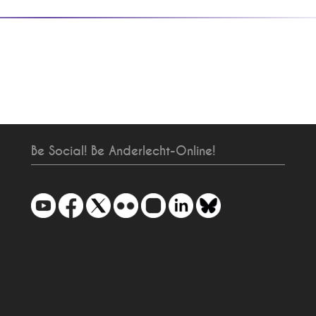
Be Social! Be Anderlecht-Online!