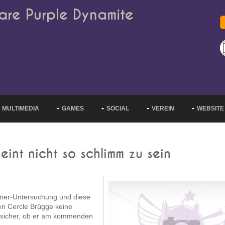
are Purple Dynamite
MULTIMEDIA
GAMES
SOCIAL
VEREIN
WEBSITE
int nicht so schlimm zu sein
nner-Untersuchung und diese
en Cercle Brügge keine
unsicher, ob er am kommenden