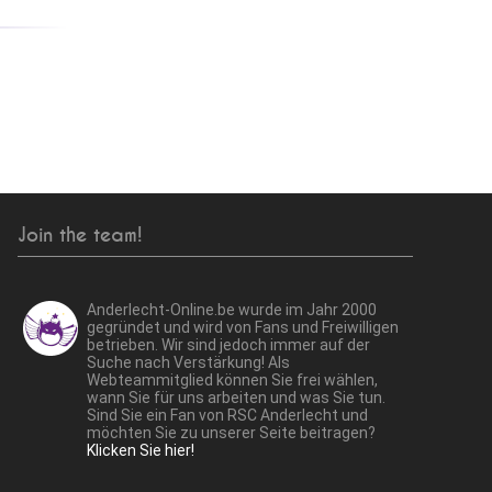
Join the team!
Anderlecht-Online.be wurde im Jahr 2000
gegründet und wird von Fans und Freiwilligen
betrieben. Wir sind jedoch immer auf der
Suche nach Verstärkung! Als
Webteammitglied können Sie frei wählen,
wann Sie für uns arbeiten und was Sie tun.
Sind Sie ein Fan von RSC Anderlecht und
möchten Sie zu unserer Seite beitragen?
Klicken Sie hier!