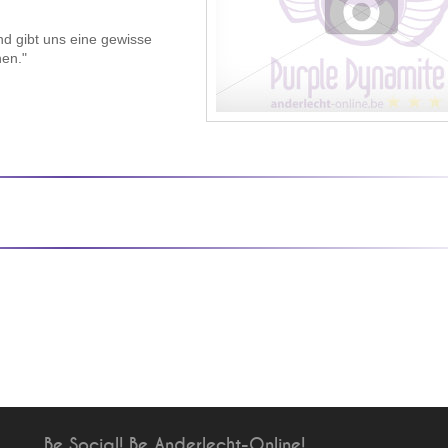
nd gibt uns eine gewisse
hen."
Be Social! Be Anderlecht-Online!