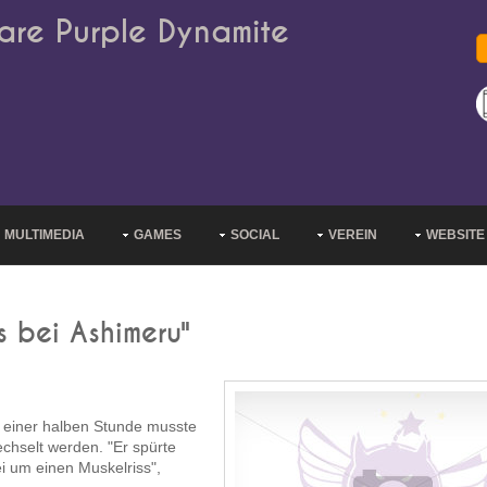
are Purple Dynamite
MULTIMEDIA
GAMES
SOCIAL
VEREIN
WEBSITE
ss bei Ashimeru"
 einer halben Stunde musste
chselt werden. "Er spürte
ei um einen Muskelriss",