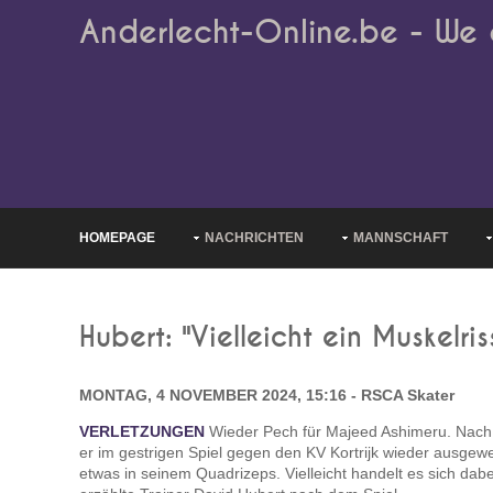
Anderlecht-Online.be - We 
HOMEPAGE
NACHRICHTEN
MANNSCHAFT
Hubert: "Vielleicht ein Muskelri
MONTAG, 4 NOVEMBER 2024, 15:16 - RSCA Skater
VERLETZUNGEN
Wieder Pech für Majeed Ashimeru. Nach
er im gestrigen Spiel gegen den KV Kortrijk wieder ausgewe
etwas in seinem Quadrizeps. Vielleicht handelt es sich dab