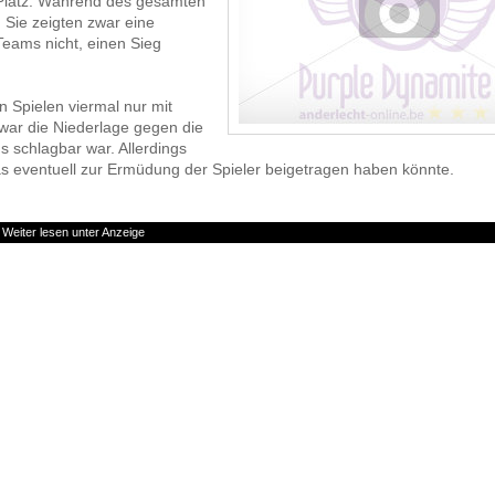
 Platz. Während des gesamten
 Sie zeigten zwar eine
Teams nicht, einen Sieg
n Spielen viermal nur mit
war die Niederlage gegen die
 schlagbar war. Allerdings
was eventuell zur Ermüdung der Spieler beigetragen haben könnte.
Weiter lesen unter Anzeige