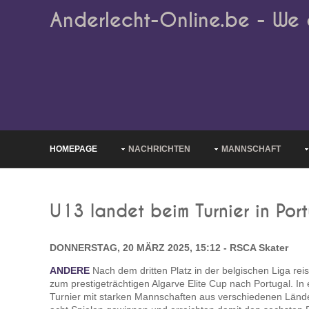
Anderlecht-Online.be - We 
HOMEPAGE
NACHRICHTEN
MANNSCHAFT
U13 landet beim Turnier in Por
DONNERSTAG, 20 MÄRZ 2025, 15:12 - RSCA Skater
ANDERE
Nach dem dritten Platz in der belgischen Liga rei
zum prestigeträchtigen Algarve Elite Cup nach Portugal. I
Turnier mit starken Mannschaften aus verschiedenen Lände