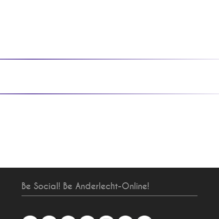
Be Social! Be Anderlecht-Online!