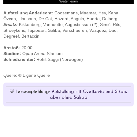
Weiter lesen
Aufstellung Anderlecht:
Coosemans, Maamar, Hey, Kana,
Özcan, Llansana, De Cat, Hazard, Angulo, Huerta, Dolberg
Ersatz:
Kikkenborg, Vanhoutte, Augustinsson (?), Simić, Rits,
Stroeykens, Tajaouart, Saliba, Verschaeren, Vázquez, Dao,
Degreef, Bertaccini
Anstoß:
20:00
Stadion:
Opap Arena Stadium
Schiedsrichter:
Rohit Saggi (Norwegen)
Quelle: © Eigene Quelle
Leseempfehlung:
Aufstellung mit Cvetkovic und Sikan,
aber ohne Saliba