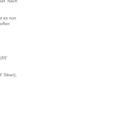
eef. Nach
ht es nun
offen
(65'
' Sikan),