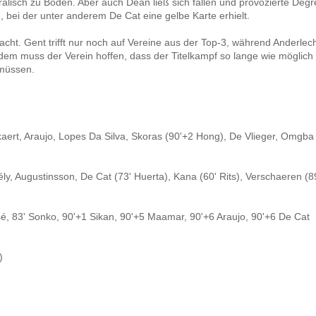
alisch zu Boden. Aber auch Dean ließ sich fallen und provozierte Degr
 bei der unter anderem De Cat eine gelbe Karte erhielt.
acht. Gent trifft nur noch auf Vereine aus der Top-3, während Anderlec
em muss der Verein hoffen, dass der Titelkampf so lange wie möglich 
 müssen.
aert, Araujo, Lopes Da Silva, Skoras (90'+2 Hong), De Vlieger, Omgba 
 Augustinsson, De Cat (73' Huerta), Kana (60' Rits), Verschaeren (89
é, 83' Sonko, 90'+1 Sikan, 90'+5 Maamar, 90'+6 Araujo, 90'+6 De Cat
)