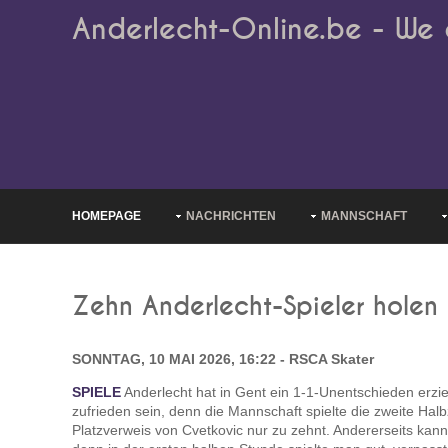
Anderlecht-Online.be - We 
HOMEPAGE
NACHRICHTEN
MANNSCHAFT
Zehn Anderlecht-Spieler holen 
SONNTAG, 10 MAI 2026, 16:22 - RSCA Skater
SPIELE
Anderlecht hat in Gent ein 1-1-Unentschieden erzie
zufrieden sein, denn die Mannschaft spielte die zweite H
Platzverweis von Cvetkovic nur zu zehnt. Andererseits kan