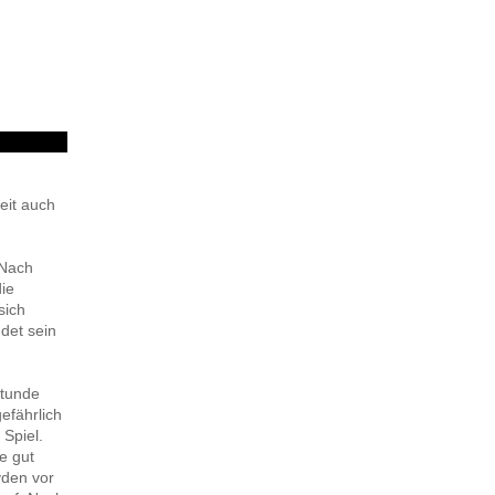
eit auch
 Nach
die
sich
det sein
Stunde
efährlich
 Spiel.
e gut
yden vor