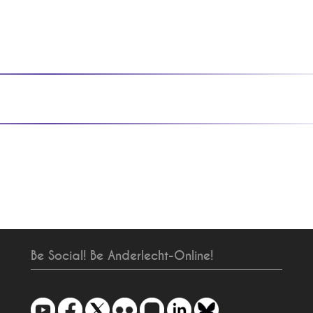
Be Social! Be Anderlecht-Online!