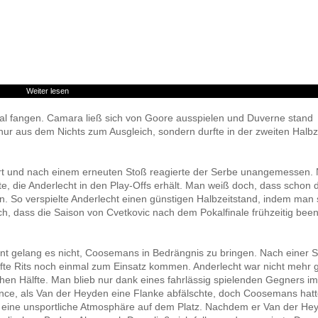
Weiter lesen
imal fangen. Camara ließ sich von Goore ausspielen und Duverne stand
nur aus dem Nichts zum Ausgleich, sondern durfte in der zweiten Halbz
ert und nach einem erneuten Stoß reagierte der Serbe unangemessen.
te, die Anderlecht in den Play-Offs erhält. Man weiß doch, dass schon 
en. So verspielte Anderlecht einen günstigen Halbzeitstand, indem man 
ch, dass die Saison von Cvetkovic nach dem Pokalfinale frühzeitig been
ent gelang es nicht, Coosemans in Bedrängnis zu bringen. Nach einer 
te Rits noch einmal zum Einsatz kommen. Anderlecht war nicht mehr g
hen Hälfte. Man blieb nur dank eines fahrlässig spielenden Gegners im
nce, als Van der Heyden eine Flanke abfälschte, doch Coosemans hatt
t eine unsportliche Atmosphäre auf dem Platz. Nachdem er Van der He