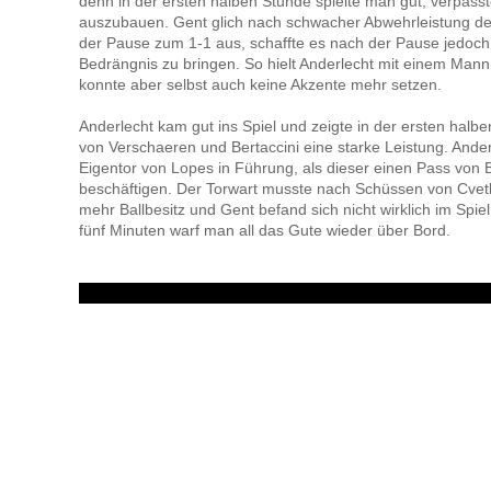
denn in der ersten halben Stunde spielte man gut, verpass
auszubauen. Gent glich nach schwacher Abwehrleistung de
der Pause zum 1-1 aus, schaffte es nach der Pause jedoch
Bedrängnis zu bringen. So hielt Anderlecht mit einem Mann
konnte aber selbst auch keine Akzente mehr setzen.
Anderlecht kam gut ins Spiel und zeigte in der ersten halb
von Verschaeren und Bertaccini eine starke Leistung. Ander
Eigentor von Lopes in Führung, als dieser einen Pass von B
beschäftigen. Der Torwart musste nach Schüssen von Cvetkovi
mehr Ballbesitz und Gent befand sich nicht wirklich im Spi
fünf Minuten warf man all das Gute wieder über Bord.