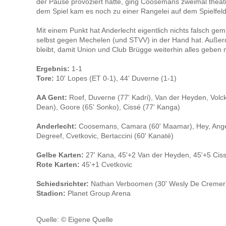
der Pause provoziert hatte, ging Coosemans zweimal theatr
dem Spiel kam es noch zu einer Rangelei auf dem Spielfeld,
Mit einem Punkt hat Anderlecht eigentlich nichts falsch gem
selbst gegen Mechelen (und STVV) in der Hand hat. Außerd
bleibt, damit Union und Club Brügge weiterhin alles geben
Ergebnis:
1-1
Tore:
10' Lopes (ET 0-1), 44' Duverne (1-1)
AA Gent:
Roef, Duverne (77' Kadri), Van der Heyden, Volck
Dean), Goore (65' Sonko), Cissé (77' Kanga)
Anderlecht:
Coosemans, Camara (60' Maamar), Hey, Angély,
Degreef, Cvetkovic, Bertaccini (60' Kanaté)
Gelbe Karten:
27' Kana, 45'+2 Van der Heyden, 45'+5 Ciss
Rote Karten:
45'+1 Cvetkovic
Schiedsrichter:
Nathan Verboomen (30' Wesly De Cremer
Stadion:
Planet Group Arena
Quelle: © Eigene Quelle