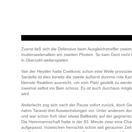
Zuerst ließ sich die Defensive beim Ausgleichstreffer zwe
mutterseelenallein am zweiten Pfosten. So kam Gent nicht 
in Überzahl weiterspielen.
Van der Heyden hatte Cvetkovic schon eine Weile provozi
Sardella ist dies bereits die zweite äußerst dumme rote Kar
kleinste Reaktion ausreicht, um vom Platz gestellt zu werd
zweimal selbst ins Bein schoss. Es ist auch durchaus mögli
wird.
Anderlecht zog sich nach der Pause sofort zurück, doch G
nahm Taravel drei Auswechslungen vor. Unter anderem durf
und war schon froh über etwas Ballbesitz auf der gegnerisc
Die Heimmannschaft hatte in der 83. Minute zwar eine Cha
aufgepasst. Inzwischen herrschte schon seit geraumer Zei