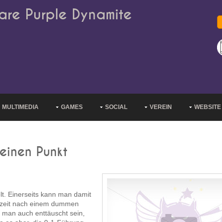
are Purple Dynamite
MULTIMEDIA
GAMES
SOCIAL
VEREIN
WEBSITE
einen Punkt
lt. Einerseits kann man damit
albzeit nach einem dummen
n man auch enttäuscht sein,