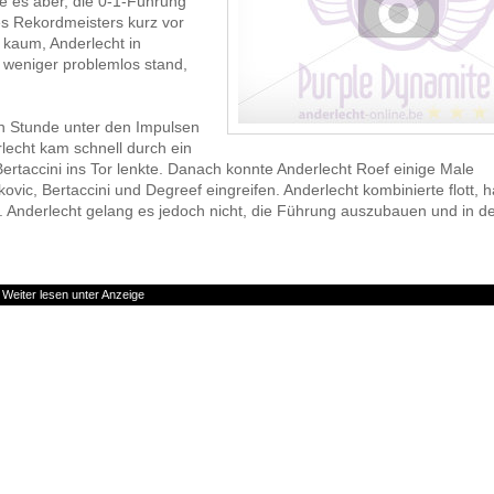
te es aber, die 0-1-Führung
s Rekordmeisters kurz vor
 kaum, Anderlecht in
 weniger problemlos stand,
en Stunde unter den Impulsen
lecht kam schnell durch ein
ertaccini ins Tor lenkte. Danach konnte Anderlecht Roef einige Male
c, Bertaccini und Degreef eingreifen. Anderlecht kombinierte flott, ha
el. Anderlecht gelang es jedoch nicht, die Führung auszubauen und in de
Weiter lesen unter Anzeige