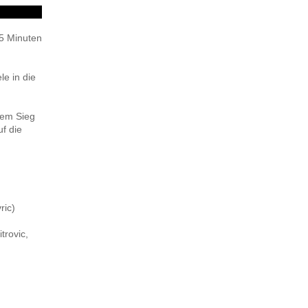
25 Minuten
le in die
sem Sieg
f die
ric)
trovic,