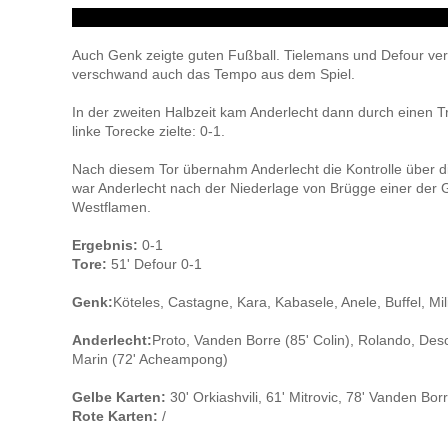
Auch Genk zeigte guten Fußball. Tielemans und Defour vers
verschwand auch das Tempo aus dem Spiel.
In der zweiten Halbzeit kam Anderlecht dann durch einen Tr
linke Torecke zielte: 0-1.
Nach diesem Tor übernahm Anderlecht die Kontrolle über d
war Anderlecht nach der Niederlage von Brügge einer der 
Westflamen.
Ergebnis:
0-1
Tore:
51' Defour 0-1
Genk:
Köteles, Castagne, Kara, Kabasele, Anele, Buffel, Mil
Anderlecht:
Proto, Vanden Borre (85' Colin), Rolando, Desc
Marin (72' Acheampong)
Gelbe Karten:
30' Orkiashvili, 61' Mitrovic, 78' Vanden Bor
Rote Karten:
/