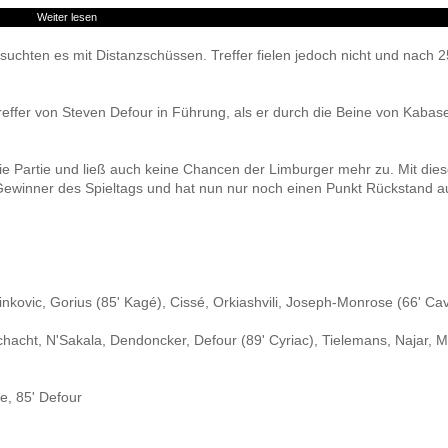
Weiter lesen
uchten es mit Distanzschüssen. Treffer fielen jedoch nicht und nach 
effer von Steven Defour in Führung, als er durch die Beine von Kabase
ie Partie und ließ auch keine Chancen der Limburger mehr zu. Mit die
Gewinner des Spieltags und hat nun nur noch einen Punkt Rückstand au
inkovic, Gorius (85' Kagé), Cissé, Orkiashvili, Joseph-Monrose (66' Cav
hacht, N'Sakala, Dendoncker, Defour (89' Cyriac), Tielemans, Najar, Mi
re, 85' Defour