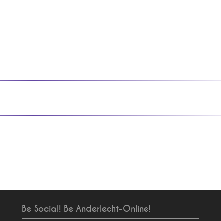
Be Social! Be Anderlecht-Online!