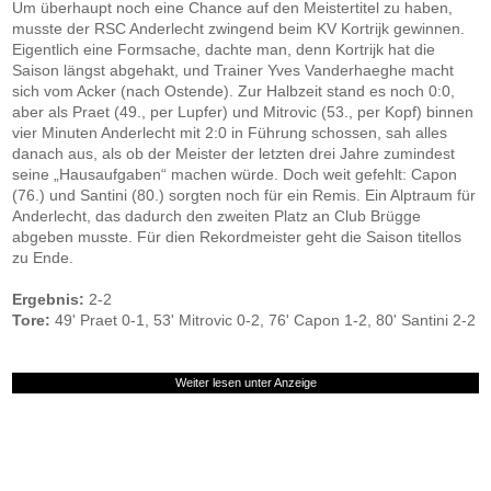
Um überhaupt noch eine Chance auf den Meistertitel zu haben,
musste der RSC Anderlecht zwingend beim KV Kortrijk gewinnen.
Eigentlich eine Formsache, dachte man, denn Kortrijk hat die
Saison längst abgehakt, und Trainer Yves Vanderhaeghe macht
sich vom Acker (nach Ostende). Zur Halbzeit stand es noch 0:0,
aber als Praet (49., per Lupfer) und Mitrovic (53., per Kopf) binnen
vier Minuten Anderlecht mit 2:0 in Führung schossen, sah alles
danach aus, als ob der Meister der letzten drei Jahre zumindest
seine „Hausaufgaben“ machen würde. Doch weit gefehlt: Capon
(76.) und Santini (80.) sorgten noch für ein Remis. Ein Alptraum für
Anderlecht, das dadurch den zweiten Platz an Club Brügge
abgeben musste. Für dien Rekordmeister geht die Saison titellos
zu Ende.
Ergebnis:
2-2
Tore:
49' Praet 0-1, 53' Mitrovic 0-2, 76' Capon 1-2, 80' Santini 2-2
Weiter lesen unter Anzeige