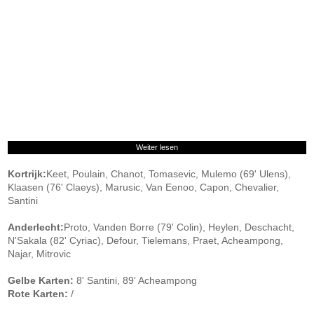
Weiter lesen
Kortrijk:
Keet, Poulain, Chanot, Tomasevic, Mulemo (69' Ulens),
Klaasen (76' Claeys), Marusic, Van Eenoo, Capon, Chevalier,
Santini
Anderlecht:
Proto, Vanden Borre (79' Colin), Heylen, Deschacht,
N'Sakala (82' Cyriac), Defour, Tielemans, Praet, Acheampong,
Najar, Mitrovic
Gelbe Karten:
8' Santini, 89' Acheampong
Rote Karten:
/