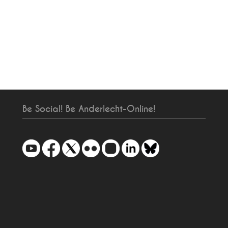
Be Social! Be Anderlecht-Online!