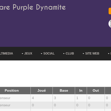
are Purple Dynamite
LTIMEDIA
JEUX
SOCIAL
CLUB
SITE WEB
Position
Joué
Base
In
Out
enseur
4
3
1
0
0
enseur
0
0
0
0
0