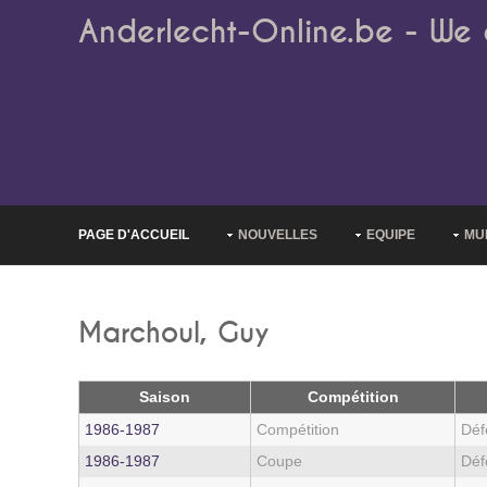
Anderlecht-Online.be - We 
PAGE D'ACCUEIL
NOUVELLES
EQUIPE
MU
Marchoul, Guy
Saison
Compétition
1986‑1987
Compétition
Déf
1986‑1987
Coupe
Déf