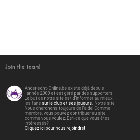
Join the team!
Anderlecht-Online.be existe déjà depuis
l'année 2000 et est géré par des supporters.
Le but de notre site est d'informer au mieux
les fans
sur le club et ses joueurs.
Notre site
Nous cherchons toujours de l'aide! Comme
membre, vous pouvez contribuer au site
comme vous voulez. Est-ce que vous êtes
intéressés?
Cliquez ici pour nous rejoindre!