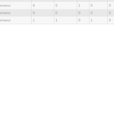
enseur
6
5
1
0
0
enseur
0
0
0
0
0
enseur
1
1
0
1
0