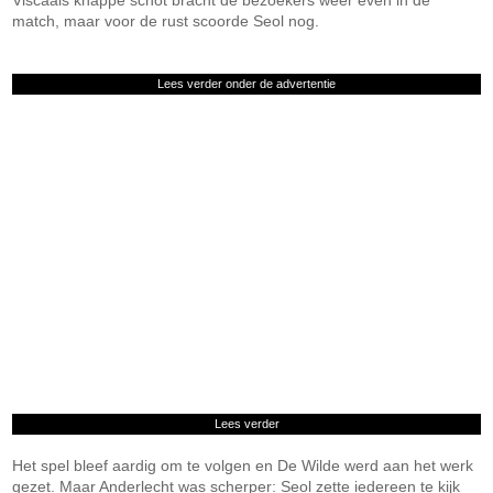
Viscaals knappe schot bracht de bezoekers weer even in de
match, maar voor de rust scoorde Seol nog.
Lees verder onder de advertentie
Lees verder
Het spel bleef aardig om te volgen en De Wilde werd aan het werk
gezet. Maar Anderlecht was scherper: Seol zette iedereen te kijk