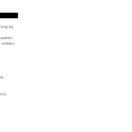
ong bij
geweken
r redden.
na,
uz),