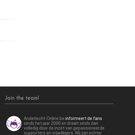
Join the team!
Anderlecht-Online.be
informeert de fans
sinds het jaar 2000 en draait sinds dan
volledig door de inzet van gepassioneerde
supporters en vrijwilligers. Wij zijn echter