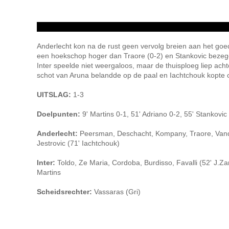
Anderlecht kon na de rust geen vervolg breien aan het goed
een hoekschop hoger dan Traore (0-2) en Stankovic bezegel
Inter speelde niet weergaloos, maar de thuisploeg liep ach
schot van Aruna belandde op de paal en Iachtchouk kopte 
UITSLAG:
1-3
Doelpunten:
9' Martins 0-1, 51' Adriano 0-2, 55' Stankovic
Anderlecht:
Peersman, Deschacht, Kompany, Traore, Vande
Jestrovic (71' Iachtchouk)
Inter:
Toldo, Ze Maria, Cordoba, Burdisso, Favalli (52' J.Za
Martins
Scheidsrechter:
Vassaras (Gri)