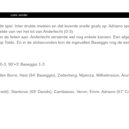
Lees verder
e spel. Inter drukte meteen en dat leverde snelle goals op. Adriano spr
de van ver het lot van Anderlecht (0-3).
ter de feiten aan. Anderlecht versierde wel nog enkele kansen. Een af
op Toldo. En in de slotseconden kon de ingevallen Baseggio nog de ee
 0-3, 90'+3' Baseggio 1-3
n Borre, Hasi (64' Baseggio), Zetterberg, Mpenza, Wilhelmsson, Aru
netti), Stankovic (69' Davids), Cambiasso, Veron, Emre, Adriano (67' Cr