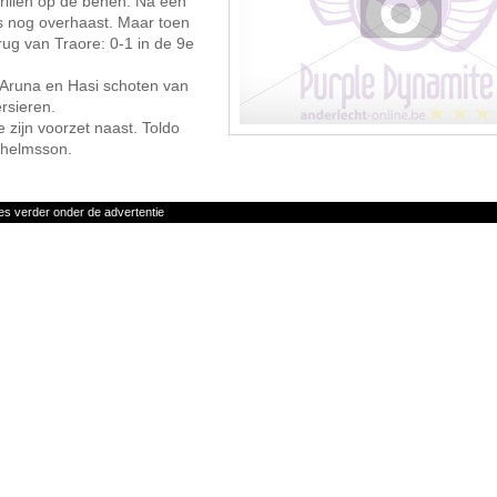
trillen op de benen. Na een
s nog overhaast. Maar toen
rug van Traore: 0-1 in de 9e
i. Aruna en Hasi schoten van
rsieren.
zijn voorzet naast. Toldo
lhelmsson.
es verder onder de advertentie