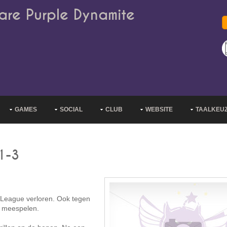
are Purple Dynamite
GAMES
SOCIAL
CLUB
WEBSITE
TAALKEU
1-3
 League verloren. Ook tegen
t meespelen.