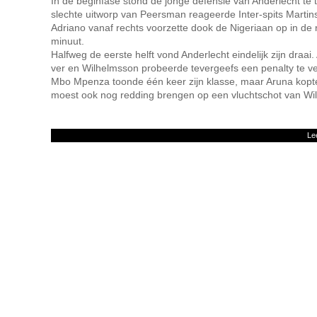
In de beginfase stond de jonge defensie van Anderlecht te 
slechte uitworp van Peersman reageerde Inter-spits Martin
Adriano vanaf rechts voorzette dook de Nigeriaan op in de 
minuut.
Halfweg de eerste helft vond Anderlecht eindelijk zijn draa
ver en Wilhelmsson probeerde tevergeefs een penalty te ve
Mbo Mpenza toonde één keer zijn klasse, maar Aruna kopte 
moest ook nog redding brengen op een vluchtschot van Wi
Le