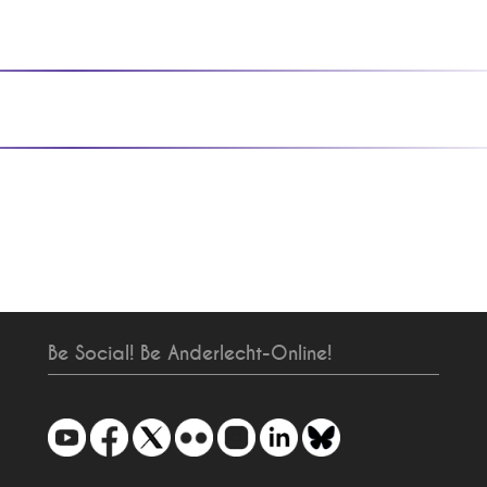
Be Social! Be Anderlecht-Online!