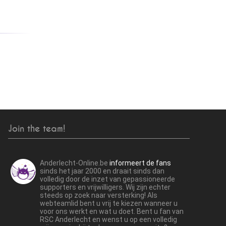
Join the team!
Anderlecht-Online.be
informeert de fans
sinds het jaar 2000 en draait sinds dan
volledig door de inzet van gepassioneerde
supporters en vrijwilligers. Wij zijn echter
steeds op zoek naar versterking! Als
webteamlid bent u vrij te kiezen wanneer u
voor ons werkt en wat u doet. Bent u fan van
RSC Anderlecht en wenst u op een volledig