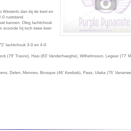
p Westerlo dan bij de keel en
-0 ruststand.
wat kansen. Oleg Iachtchouk
n scoorde hij toch twee keer
72' Iachtchouk 3-0 en 4-0
ck (79' Traore), Hasi (83' Vanderhaeghe), Wilhelmsson, Legear (77' 
sens, Delen, Mennes, Brosque (46' Keebab), Paas, Utaka (75' Vanarw