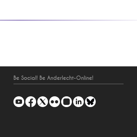
Be Social! Be Anderlecht-Online!