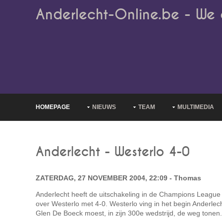
Anderlecht-Online.be - We 
HOMEPAGE
NIEUWS
TEAM
MULTIMEDIA
Anderlecht - Westerlo 4-0
ZATERDAG, 27 NOVEMBER 2004, 22:09 - Thomas
Anderlecht heeft de uitschakeling in de Champions League 
over Westerlo met 4-0. Westerlo ving in het begin Anderlech
Glen De Boeck moest, in zijn 300e wedstrijd, de weg tonen.