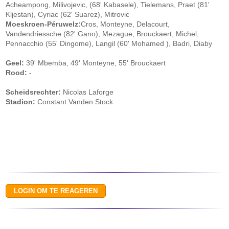
Acheampong, Milivojevic, (68' Kabasele), Tielemans, Praet (81'
Kljestan), Cyriac (62' Suarez), Mitrovic
Moeskroen-Péruwelz:
Cros, Monteyne, Delacourt,
Vandendriessche (82' Gano), Mezague, Brouckaert, Michel,
Pennacchio (55' Dingome), Langil (60' Mohamed ), Badri, Diaby
Geel:
39' Mbemba, 49' Monteyne, 55' Brouckaert
Rood:
-
Scheidsrechter:
Nicolas Laforge
Stadion:
Constant Vanden Stock