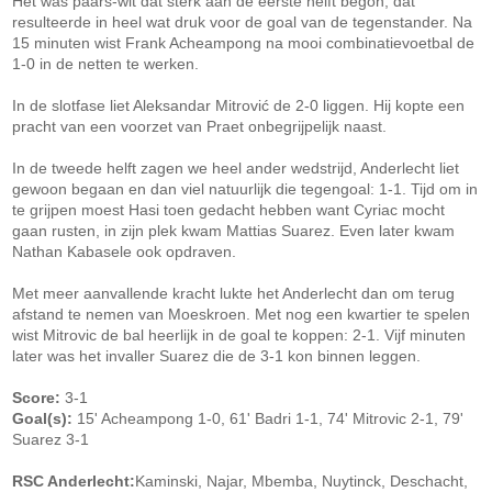
Het was paars-wit dat sterk aan de eerste helft begon, dat
resulteerde in heel wat druk voor de goal van de tegenstander. Na
15 minuten wist Frank Acheampong na mooi combinatievoetbal de
1-0 in de netten te werken.
In de slotfase liet Aleksandar Mitrović de 2-0 liggen. Hij kopte een
pracht van een voorzet van Praet onbegrijpelijk naast.
In de tweede helft zagen we heel ander wedstrijd, Anderlecht liet
gewoon begaan en dan viel natuurlijk die tegengoal: 1-1. Tijd om in
te grijpen moest Hasi toen gedacht hebben want Cyriac mocht
gaan rusten, in zijn plek kwam Mattias Suarez. Even later kwam
Nathan Kabasele ook opdraven.
Met meer aanvallende kracht lukte het Anderlecht dan om terug
afstand te nemen van Moeskroen. Met nog een kwartier te spelen
wist Mitrovic de bal heerlijk in de goal te koppen: 2-1. Vijf minuten
later was het invaller Suarez die de 3-1 kon binnen leggen.
Score:
3-1
Goal(s):
15' Acheampong 1-0, 61' Badri 1-1, 74' Mitrovic 2-1, 79'
Suarez 3-1
RSC Anderlecht:
Kaminski, Najar, Mbemba, Nuytinck, Deschacht,