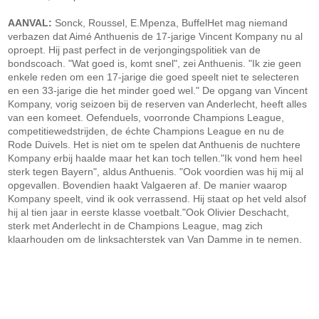
AANVAL:
Sonck, Roussel, E.Mpenza, BuffelHet mag niemand
verbazen dat Aimé Anthuenis de 17-jarige Vincent Kompany nu al
oproept. Hij past perfect in de verjongingspolitiek van de
bondscoach. "Wat goed is, komt snel", zei Anthuenis. "Ik zie geen
enkele reden om een 17-jarige die goed speelt niet te selecteren
en een 33-jarige die het minder goed wel." De opgang van Vincent
Kompany, vorig seizoen bij de reserven van Anderlecht, heeft alles
van een komeet. Oefenduels, voorronde Champions League,
competitiewedstrijden, de échte Champions League en nu de
Rode Duivels. Het is niet om te spelen dat Anthuenis de nuchtere
Kompany erbij haalde maar het kan toch tellen."Ik vond hem heel
sterk tegen Bayern", aldus Anthuenis. "Ook voordien was hij mij al
opgevallen. Bovendien haakt Valgaeren af. De manier waarop
Kompany speelt, vind ik ook verrassend. Hij staat op het veld alsof
hij al tien jaar in eerste klasse voetbalt."Ook Olivier Deschacht,
sterk met Anderlecht in de Champions League, mag zich
klaarhouden om de linksachterstek van Van Damme in te nemen.