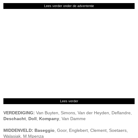
Lees verder onder de advertentie
Lees verder
VERDEDIGING:
Van Buyten, Simons, Van der Heyden, Deflandre,
Deschacht
,
Doll
,
Kompany
, Van Damme
MIDDENVELD:
Baseggio
, Goor, Englebert, Clement, Soetaers,
Walasiak, M.Mpenza