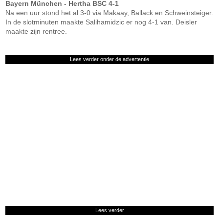
Bayern München - Hertha BSC 4-1
Na een uur stond het al 3-0 via Makaay, Ballack en Schweinsteiger.
In de slotminuten maakte Salihamidzic er nog 4-1 van. Deisler
maakte zijn rentree.
Lees verder onder de advertentie
Lees verder