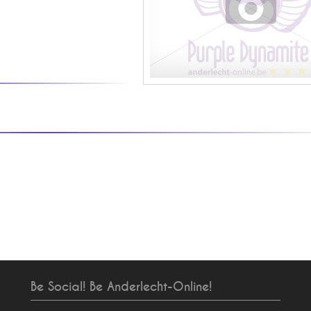
Be Social! Be Anderlecht-Online!