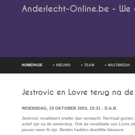
Anderlecht-Online.be - We 
HOMEPAGE
NIEUWS
TEAM
MULTIMEDIA
Jestrovic en Lovre terug na de
WOENSDAG, 15 OKTOBER 2003, 15:31 - D.A.B.
Jestrovic revalideert sneller dan verwacht. Normaal gezien z
actief zijn na de winterstop. Ook de revalidatie van Lovre zi
januari weer fit zijn. Beiden hadden dezelfde blessure.