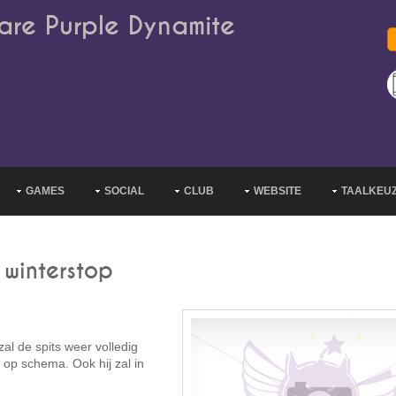
are Purple Dynamite
GAMES
SOCIAL
CLUB
WEBSITE
TAALKEU
 winterstop
al de spits weer volledig
t op schema. Ook hij zal in