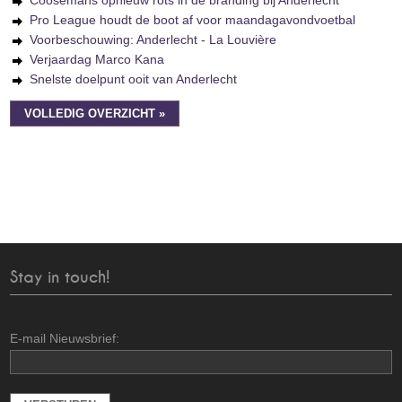
Coosemans opnieuw rots in de branding bij Anderlecht
Pro League houdt de boot af voor maandagavondvoetbal
Voorbeschouwing: Anderlecht - La Louvière
Verjaardag Marco Kana
Snelste doelpunt ooit van Anderlecht
VOLLEDIG OVERZICHT »
Stay in touch!
E-mail Nieuwsbrief: