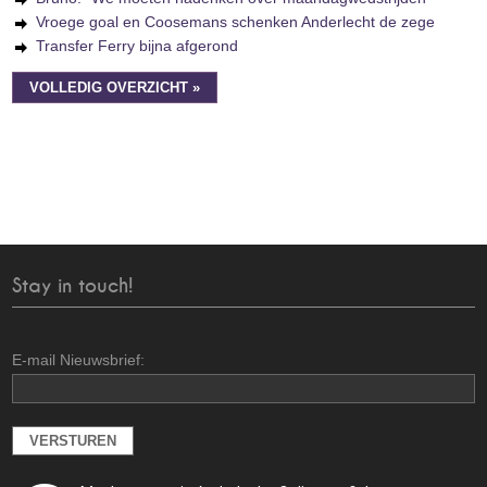
Vroege goal en Coosemans schenken Anderlecht de zege
Transfer Ferry bijna afgerond
VOLLEDIG OVERZICHT »
Stay in touch!
E-mail Nieuwsbrief: