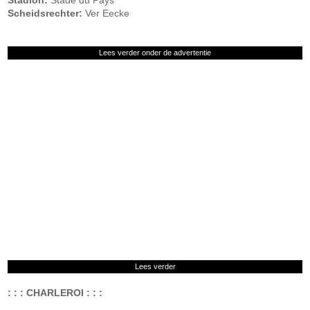
Stadion:
Stade du Pays
Scheidsrechter:
Ver Eecke
Lees verder onder de advertentie
Lees verder
: : : CHARLEROI : : :