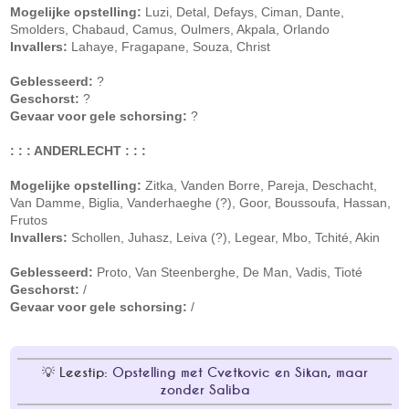
Mogelijke opstelling:
Luzi, Detal, Defays, Ciman, Dante,
Smolders, Chabaud, Camus, Oulmers, Akpala, Orlando
Invallers:
Lahaye, Fragapane, Souza, Christ
Geblesseerd:
?
Geschorst:
?
Gevaar voor gele schorsing:
?
: : : ANDERLECHT : : :
Mogelijke opstelling:
Zitka, Vanden Borre, Pareja, Deschacht,
Van Damme, Biglia, Vanderhaeghe (?), Goor, Boussoufa, Hassan,
Frutos
Invallers:
Schollen, Juhasz, Leiva (?), Legear, Mbo, Tchité, Akin
Geblesseerd:
Proto, Van Steenberghe, De Man, Vadis, Tioté
Geschorst:
/
Gevaar voor gele schorsing:
/
Leestip:
Opstelling met Cvetkovic en Sikan, maar
zonder Saliba