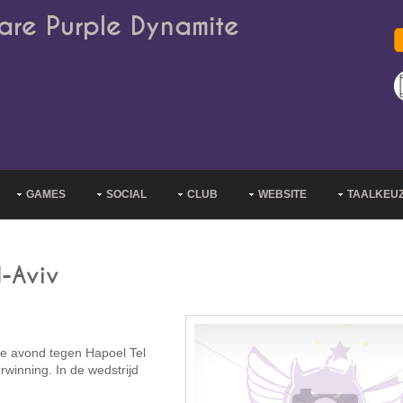
are Purple Dynamite
GAMES
SOCIAL
CLUB
WEBSITE
TAALKEU
l-Aviv
e avond tegen Hapoel Tel
rwinning. In de wedstrijd