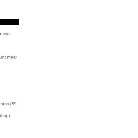
er was
punt maar
utos (89'
abag),