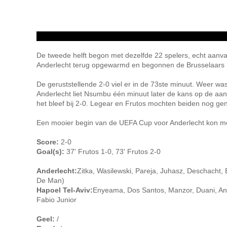
De tweede helft begon met dezelfde 22 spelers, echt aanval
Anderlecht terug opgewarmd en begonnen de Brusselaars 
De geruststellende 2-0 viel er in de 73ste minuut. Weer was
Anderlecht liet Nsumbu één minuut later de kans op de aans
het bleef bij 2-0. Legear en Frutos mochten beiden nog ge
Een mooier begin van de UEFA Cup voor Anderlecht kon m
Score:
2-0
Goal(s):
37' Frutos 1-0, 73' Frutos 2-0
Anderlecht:
Zitka, Wasilewski, Pareja, Juhasz, Deschacht,
De Man)
Hapoel Tel-Aviv:
Enyeama, Dos Santos, Manzor, Duani, Ante
Fabio Junior
Geel:
/