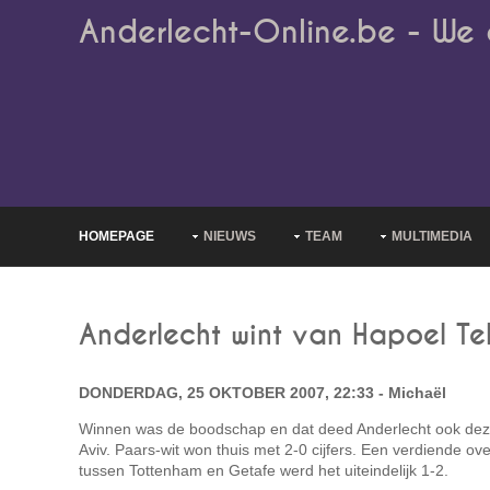
Anderlecht-Online.be - We 
HOMEPAGE
NIEUWS
TEAM
MULTIMEDIA
Anderlecht wint van Hapoel Te
DONDERDAG, 25 OKTOBER 2007, 22:33 - Michaël
Winnen was de boodschap en dat deed Anderlecht ook dez
Aviv. Paars-wit won thuis met 2-0 cijfers. Een verdiende ove
tussen Tottenham en Getafe werd het uiteindelijk 1-2.