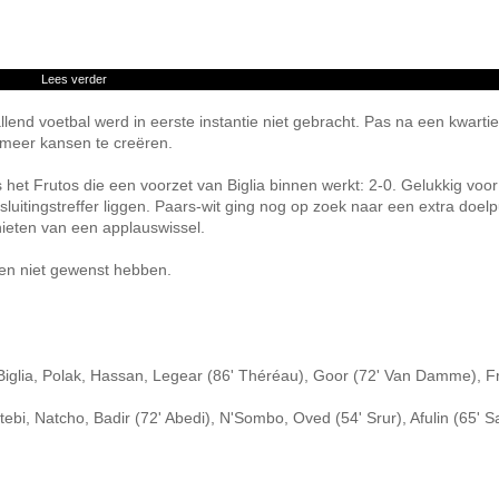
Lees verder
lend voetbal werd in eerste instantie niet gebracht. Pas na een kwarti
meer kansen te creëren.
 het Frutos die een voorzet van Biglia binnen werkt: 2-0. Gelukkig voor
luitingstreffer liggen. Paars-wit ging nog op zoek naar een extra doel
nieten van een applauswissel.
en niet gewenst hebben.
 Biglia, Polak, Hassan, Legear (86' Théréau), Goor (72' Van Damme), Fr
bi, Natcho, Badir (72' Abedi), N'Sombo, Oved (54' Srur), Afulin (65' S