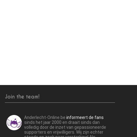
Join the team!
Anderlecht-Online.be
informeert de fans
sinds het jaar 2000 en draait sinds dan
volledig door de inzet van gepassioneerde
supporters en vrijwilligers. Wij zijn echter