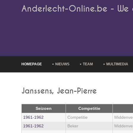
Anderlecht-Online.be - We 
HOMEPAGE
NIEUWS
TEAM
MULTIMEDIA
Janssens, Jean-Pierre
Seizoen
Competitie
1961‑1962
Competitie
Middenve
1961‑1962
Beker
Middenve