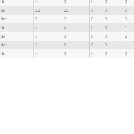
lder
0
0
0
0
0
lder
22
22
0
0
9
lder
0
0
0
0
0
lder
5
5
0
0
1
lder
8
8
0
0
2
lder
2
2
0
0
1
lder
0
0
0
0
0