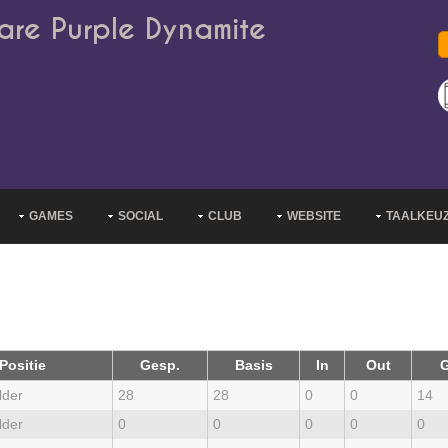
are Purple Dynamite
GAMES
SOCIAL
CLUB
WEBSITE
TAALKEU
Positie
Gesp.
Basis
In
Out
G
lder
28
28
0
0
14
lder
0
0
0
0
0