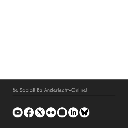
Be Social! Be Anderlecht-Online!