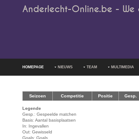
Anderlecht-Online.be - We 
HOMEPAGE
NIEUWS
TEAM
MULTIMEDIA
Seizoen
Competitie
Positie
Gesp.
Legende
Gesp.: Gespeelde matchen
Basis: Aantal basisplaatsen
In: Ingevallen
Out: Gewisseld
Goals: Goals