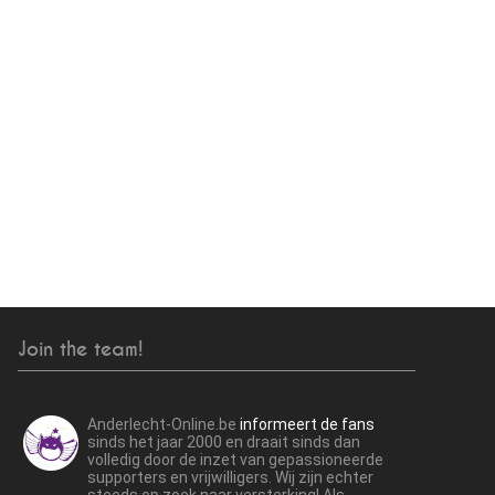
Join the team!
Anderlecht-Online.be
informeert de fans
sinds het jaar 2000 en draait sinds dan
volledig door de inzet van gepassioneerde
supporters en vrijwilligers. Wij zijn echter