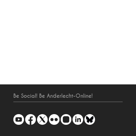
Be Social! Be Anderlecht-Online!