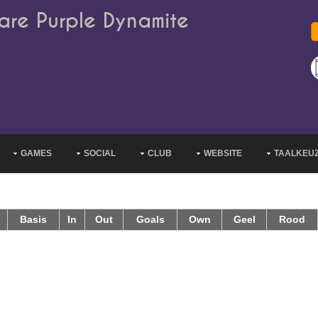
are Purple Dynamite
GAMES
SOCIAL
CLUB
WEBSITE
TAALKEU
Basis
In
Out
Goals
Own
Geel
Rood