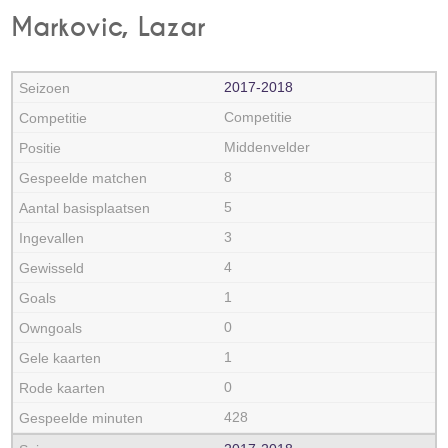
Markovic, Lazar
2017‑2018
Competitie
Middenvelder
8
5
3
4
1
0
1
0
428