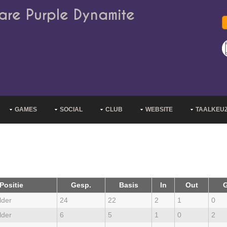
are Purple Dynamite
GAMES
SOCIAL
CLUB
WEBSITE
TAALKEU
Positie
Gesp.
Basis
In
Out
G
lder
24
22
2
1
0
lder
6
5
1
0
2