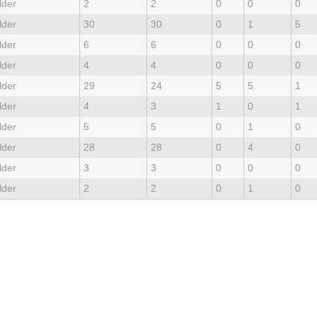
lder
2
2
0
0
0
lder
30
30
0
1
5
lder
6
6
0
0
0
lder
4
4
0
0
0
lder
29
24
5
5
1
lder
4
3
1
0
1
lder
5
5
0
1
0
lder
28
28
0
4
0
lder
3
3
0
0
0
lder
2
2
0
1
0