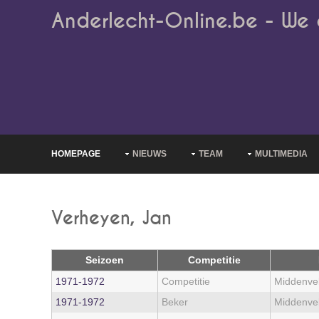
Anderlecht-Online.be - We 
HOMEPAGE
NIEUWS
TEAM
MULTIMEDIA
Verheyen, Jan
Seizoen
Competitie
1971‑1972
Competitie
Middenve
1971‑1972
Beker
Middenve