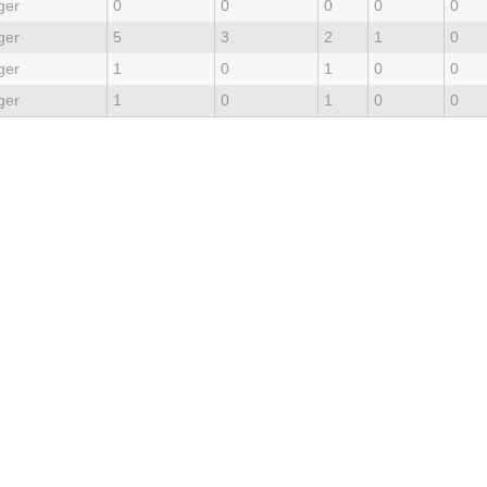
ger
0
0
0
0
0
ger
5
3
2
1
0
ger
1
0
1
0
0
ger
1
0
1
0
0