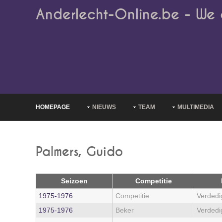
Anderlecht-Online.be - We 
HOMEPAGE
NIEUWS
TEAM
MULTIMEDIA
Palmers, Guido
Seizoen
Competitie
1975‑1976
Competitie
Verdedi
1975‑1976
Beker
Verdedi