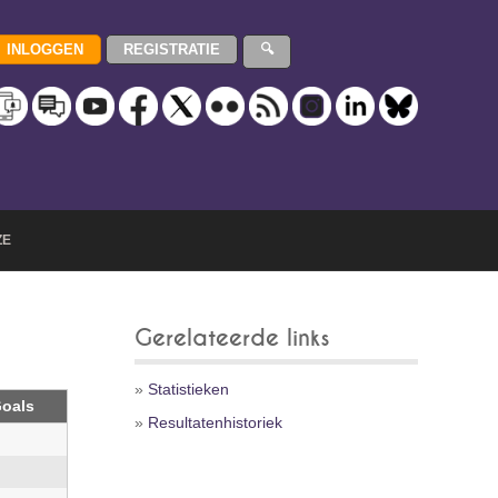
ZE
Gerelateerde links
»
Statistieken
oals
»
Resultatenhistoriek