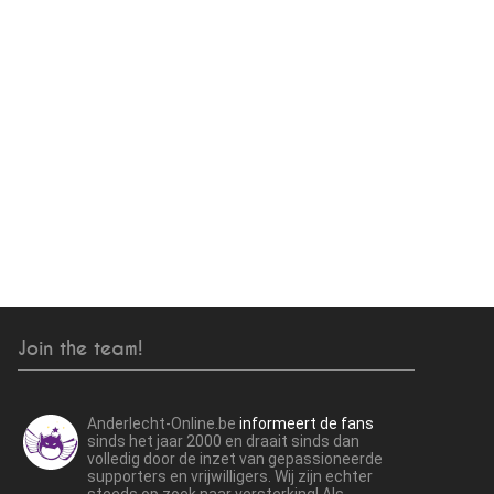
Join the team!
Anderlecht-Online.be
informeert de fans
sinds het jaar 2000 en draait sinds dan
volledig door de inzet van gepassioneerde
supporters en vrijwilligers. Wij zijn echter