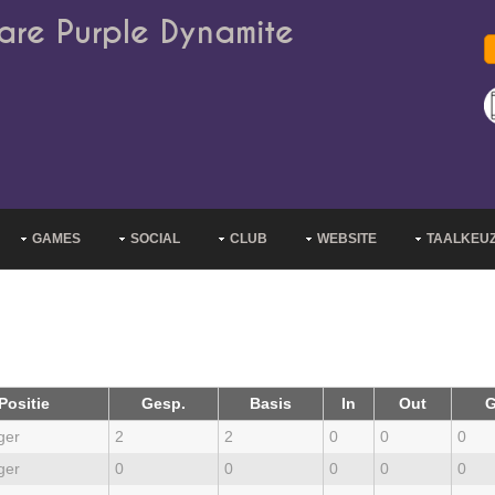
are Purple Dynamite
GAMES
SOCIAL
CLUB
WEBSITE
TAALKEU
Positie
Gesp.
Basis
In
Out
G
ger
2
2
0
0
0
ger
0
0
0
0
0