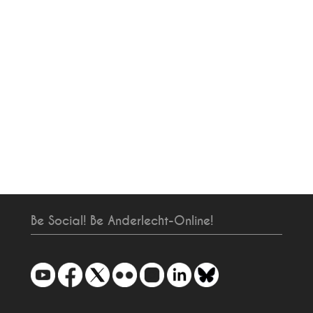
Be Social! Be Anderlecht-Online!