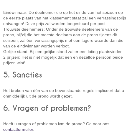
Eindwinnaar: De deelnemer die op het einde van het seizoen op
de eerste plaats van het klassement staat zal een verrassingsprijs
ontvangen! Deze prijs zal worden toegestuurd per post.
Trouwste deelnemers: Onder de trouwste deelnemers van de
prono, hij/zij die het meeste deelnam aan de prono tijdens dit
seizoen, zal één verrassingsprijs met een lagere waarde dan die
van de eindwinnaar worden verloot.
Gelijke stand: Bij een gelijke stand zal er een loting plaatsvinden.
2 prijzen: Het is niet mogelijk dat één en dezelfde persoon beide
prijzen wint!
5. Sancties
Het breken van één van de bovenstaande regels impliceert dat u
onmiddellijk uit de prono wordt gezet.
6. Vragen of problemen?
Heeft u vragen of problemen ivm de prono? Ga naar ons
contactformulier
.