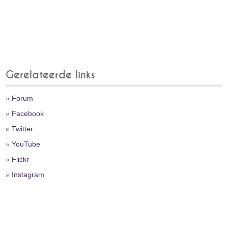
Gerelateerde links
»
Forum
»
Facebook
»
Twitter
»
YouTube
»
Flickr
»
Instagram