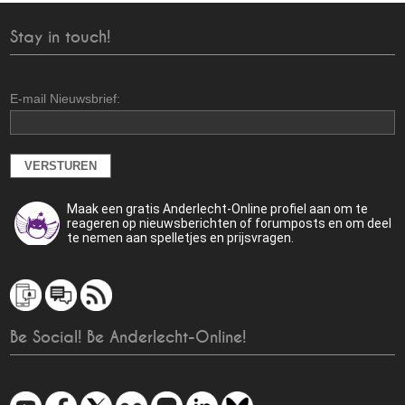
Stay in touch!
E-mail Nieuwsbrief:
Maak een gratis Anderlecht-Online profiel aan om te
reageren op nieuwsberichten of forumposts en om deel
te nemen aan spelletjes en prijsvragen.
Be Social! Be Anderlecht-Online!