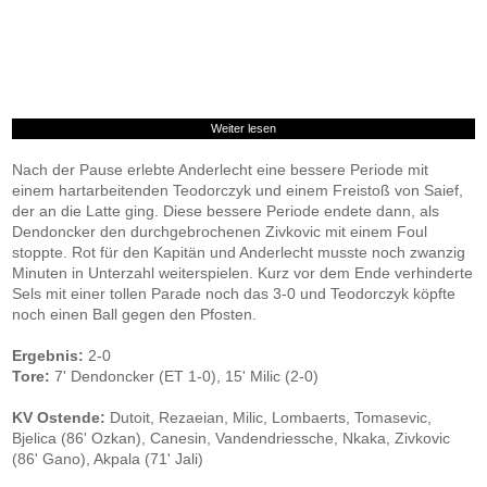
Weiter lesen
Nach der Pause erlebte Anderlecht eine bessere Periode mit
einem hartarbeitenden Teodorczyk und einem Freistoß von Saief,
der an die Latte ging. Diese bessere Periode endete dann, als
Dendoncker den durchgebrochenen Zivkovic mit einem Foul
stoppte. Rot für den Kapitän und Anderlecht musste noch zwanzig
Minuten in Unterzahl weiterspielen. Kurz vor dem Ende verhinderte
Sels mit einer tollen Parade noch das 3-0 und Teodorczyk köpfte
noch einen Ball gegen den Pfosten.
Ergebnis:
2-0
Tore:
7' Dendoncker (ET 1-0), 15' Milic (2-0)
KV Ostende:
Dutoit, Rezaeian, Milic, Lombaerts, Tomasevic,
Bjelica (86' Ozkan), Canesin, Vandendriessche, Nkaka, Zivkovic
(86' Gano), Akpala (71' Jali)