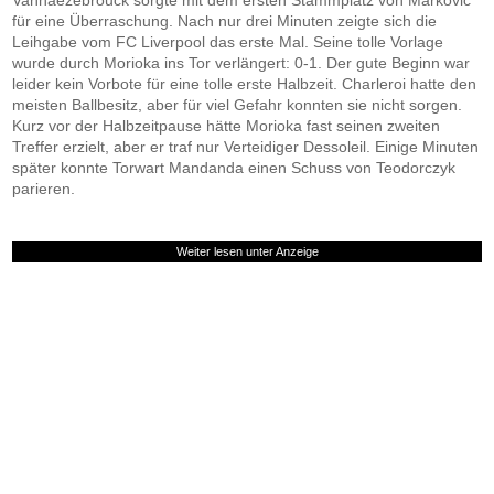
Vanhaezebrouck sorgte mit dem ersten Stammplatz von Markovic
für eine Überraschung. Nach nur drei Minuten zeigte sich die
Leihgabe vom FC Liverpool das erste Mal. Seine tolle Vorlage
wurde durch Morioka ins Tor verlängert: 0-1. Der gute Beginn war
leider kein Vorbote für eine tolle erste Halbzeit. Charleroi hatte den
meisten Ballbesitz, aber für viel Gefahr konnten sie nicht sorgen.
Kurz vor der Halbzeitpause hätte Morioka fast seinen zweiten
Treffer erzielt, aber er traf nur Verteidiger Dessoleil. Einige Minuten
später konnte Torwart Mandanda einen Schuss von Teodorczyk
parieren.
Weiter lesen unter Anzeige