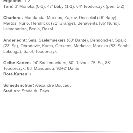
Ergebnis:
1-2
Tore:
3' Morioka (0-1), 47' Baby (1-1), 64' Teodorczyk (pen. 1-2)
Charleroi:
Mandanda, Marinos, Zajkov, Dessoleil (46' Baby),
Martos, Nurio, Hendrickx (71' Grange), Benaventa (86' Nurio),
Ilaimaharitra, Bedia, Rezai
Anderlecht:
Sels, Saelemaekers (89' Danté), Dendoncker, Spajic
(23' Sa), Obradovic, Kums, Gerkens, Markovic, Morioka (83' Sambi
Lokonga), Saief, Teodorczyk
Gelbe Karten:
24' Saelemaekers, 50' Rezaei, 75' Sa, 88'
Teodorczyk, 88' Mandanda, 90+2' Danté
Rote Karten:
/
Schiedsrichter:
Alexandre Boucaut
Stadion:
Stade du Pays