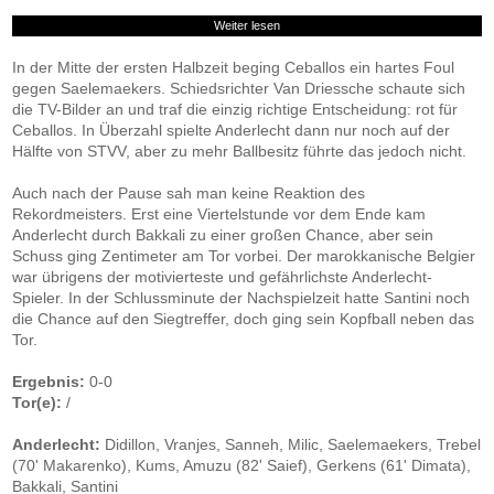
Weiter lesen
In der Mitte der ersten Halbzeit beging Ceballos ein hartes Foul
gegen Saelemaekers. Schiedsrichter Van Driessche schaute sich
die TV-Bilder an und traf die einzig richtige Entscheidung: rot für
Ceballos. In Überzahl spielte Anderlecht dann nur noch auf der
Hälfte von STVV, aber zu mehr Ballbesitz führte das jedoch nicht.
Auch nach der Pause sah man keine Reaktion des
Rekordmeisters. Erst eine Viertelstunde vor dem Ende kam
Anderlecht durch Bakkali zu einer großen Chance, aber sein
Schuss ging Zentimeter am Tor vorbei. Der marokkanische Belgier
war übrigens der motivierteste und gefährlichste Anderlecht-
Spieler. In der Schlussminute der Nachspielzeit hatte Santini noch
die Chance auf den Siegtreffer, doch ging sein Kopfball neben das
Tor.
Ergebnis:
0-0
Tor(e):
/
Anderlecht:
Didillon, Vranjes, Sanneh, Milic, Saelemaekers, Trebel
(70' Makarenko), Kums, Amuzu (82' Saief), Gerkens (61' Dimata),
Bakkali, Santini