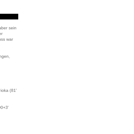
aber sein
er
uss war
ngen,
ioka (81'
90+3'