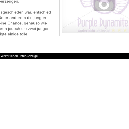
berzeugen.
ausgeschieden war, entschied
Unter anderem die jungen
ine Chance, genauso wie
ren jedoch die zwei jungen
gte einige tolle
Weiter lesen unter Anzeige