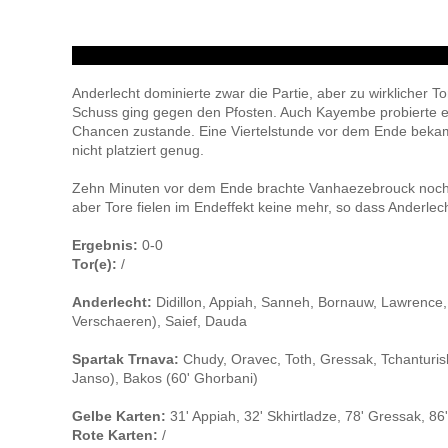
Anderlecht dominierte zwar die Partie, aber zu wirklicher To
Schuss ging gegen den Pfosten. Auch Kayembe probierte e
Chancen zustande. Eine Viertelstunde vor dem Ende bekam Mo
nicht platziert genug.
Zehn Minuten vor dem Ende brachte Vanhaezebrouck noch V
aber Tore fielen im Endeffekt keine mehr, so dass Anderlec
Ergebnis:
0-0
Tor(e):
/
Anderlecht:
Didillon, Appiah, Sanneh, Bornauw, Lawrence
Verschaeren), Saief, Dauda
Spartak Trnava:
Chudy, Oravec, Toth, Gressak, Tchanturishv
Janso), Bakos (60' Ghorbani)
Gelbe Karten:
31' Appiah, 32' Skhirtladze, 78' Gressak, 8
Rote Karten:
/