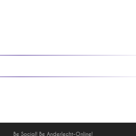
Be Social! Be Anderlecht-Online!