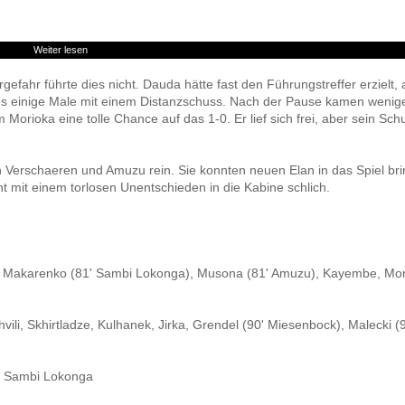
Weiter lesen
rgefahr führte dies nicht. Dauda hätte fast den Führungstreffer erzielt, 
s einige Male mit einem Distanzschuss. Nach der Pause kamen wenig
rioka eine tolle Chance auf das 1-0. Er lief sich frei, aber sein Sch
erschaeren und Amuzu rein. Sie konnten neuen Elan in das Spiel bri
ht mit einem torlosen Unentschieden in die Kabine schlich.
, Makarenko (81' Sambi Lokonga), Musona (81' Amuzu), Kayembe, Mor
ili, Skhirtladze, Kulhanek, Jirka, Grendel (90' Miesenbock), Malecki (
6' Sambi Lokonga